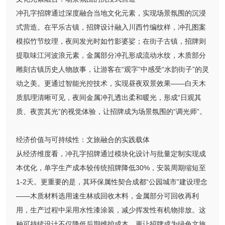
冲孔字招牌通过深度融合当地文化元素，实现场景氛围的沉浸
式营造。在平乐古镇，招牌设计融入川西竹编纹样，冲孔图案
模拟竹节纹理，夜间发光时如竹影婆娑；在街子古镇，招牌则
提取味江河波浪元素，金属部分冲孔形成流动水纹，木质部分
雕刻古镇历史人物故事，让游客在“观字”中感受“水韵街子”的灵
动之美。更通过智能光控技术，实现昼夜双景效果——白天木
质肌理清晰可见，夜间金属冲孔透出柔和暖光，形成“日观其
质、夜赏其光”的视觉体验，让招牌成为场景氛围的“调光师”。
经济价值与可持续性：文旅融合的实践载体
从经济维度看，冲孔字招牌通过模块化设计与批量定制实现成
本优化，单字生产成本较传统招牌降低30%，安装周期缩短至
1-2天。更重要的是，其环保属性契合成都“公园城市”建设理念
——木质材料选用速生林或回收木料，金属部分可回收再利
用，生产过程中采用水性漆涂装，减少挥发性有机物排放。这
种可持续设计不仅降低后期维护成本，更让招牌成为绿色文旅