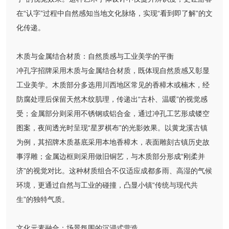
在“认字”过程中自然感知当地文化脉络，实现“看到即了解”的文
化传递。
木质与金属结合材质：自然质感与工业美学的平衡
冲孔字招牌采用木质与金属结合材质，既体现自然质感又彰显
工业美学。木质部分多选用川西地区常见的香樟木或楠木，经
防腐处理后保留天然木纹肌理，传递出“古朴、温暖”的视觉感
受；金属部分则采用不锈钢或铝合金，通过冲孔工艺形成镂空
图案，夜间透光时呈现“星罗棋布”的光影效果。以黄龙溪古镇
为例，其招牌木质基底采用本地香樟木，表面雕刻古镇历史故
事浮雕；金属边框则采用做旧铜艺，与木质部分形成“刚柔并
济”的视觉对比。这种材质组合不仅适应成都多雨、高湿的气候
环境，更通过自然与工业的碰撞，凸显小镇“传统与现代共
生”的独特气质。
文化元素融合：场景氛围的沉浸式营造