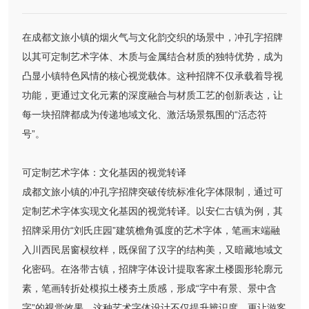
在成都文旅小镇的烟火气与文化韵交织的场景中，冲孔字招牌
以其可定制艺术字体、木质与金属结合材质的独特优势，成为
凸显小镇特色风情的核心视觉载体。这种招牌不仅承载着导视
功能，更通过文化元素的深度融合与材质工艺的创新表达，让
每一块招牌都成为传递地域文化、激活场景氛围的“活态符
号”。
可定制艺术字体：文化基因的视觉转译
成都文旅小镇的冲孔字招牌突破传统标准化字体限制，通过可
定制艺术字体实现文化基因的视觉转译。以安仁古镇为例，其
招牌采用仿“刘氏庄园”建筑檐角弧度的艺术字体，笔画末端融
入川西民居窗棂纹样，既保留了汉字的结构美，又暗藏地域文
化密码。在洛带古镇，招牌字体设计提取客家土楼圆形轮廓元
素，笔画转折处模拟土楼夯土质感，形成“字中有景、景中含
字”的视觉效果。这种艺术字体设计不仅提升辨识度，更让游客