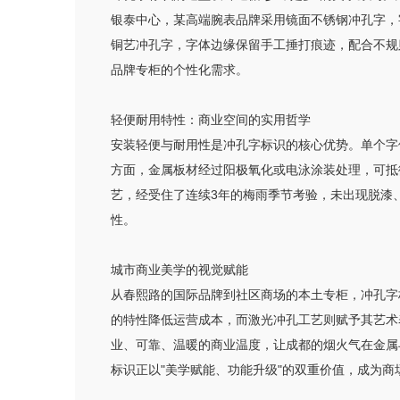
银泰中心，某高端腕表品牌采用镜面不锈钢冲孔字，
铜艺冲孔字，字体边缘保留手工捶打痕迹，配合不规
品牌专柜的个性化需求。
轻便耐用特性：商业空间的实用哲学
安装轻便与耐用性是冲孔字标识的核心优势。单个字
方面，金属板材经过阳极氧化或电泳涂装处理，可抵
艺，经受住了连续3年的梅雨季节考验，未出现脱漆
性。
城市商业美学的视觉赋能
从春熙路的国际品牌到社区商场的本土专柜，冲孔字
的特性降低运营成本，而激光冲孔工艺则赋予其艺术
业、可靠、温暖的商业温度，让成都的烟火气在金属
标识正以"美学赋能、功能升级"的双重价值，成为商