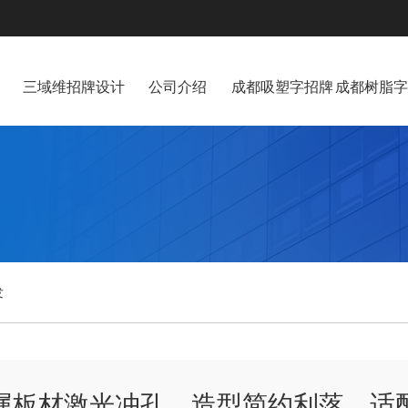
三域维招牌设计
公司介绍
成都吸塑字招牌
成都树脂字
发
属板材激光冲孔，造型简约利落，适