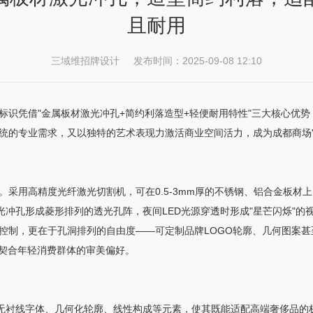
且耐用
三域维招牌设计 发布时间：2025-09-08 12:10
标识凭借"金属板材激光冲孔+简约利落造型+轻便耐用特性"三大核心优
统的专业需求，又以独特的艺术表现力激活商业空间活力，成为成都商场"
采用高精度光纤激光切割机，可在0.5-3mm厚的不锈钢、铝合金板材上实
光冲孔形成菱形排列的透光孔阵，夜间LED光源穿透时形成"星芒闪烁"
控制，更在于孔洞排列的自由度——可定制品牌LOGO轮廓、几何图案甚
，契合年轻消费群体的审美偏好。
。无衬线字体、几何化轮廓、线性构成等元素，使其既能适配高端奢侈品的