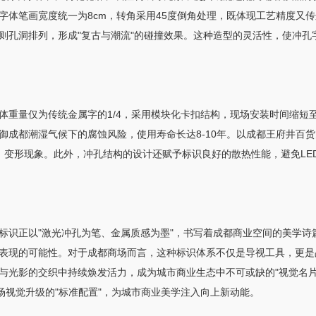
字体笔画宽度统一为8cm，转角采用45度倒角处理，既体现工艺精度又
则孔洞排列，形成"复古与潮流"的碰撞效果。这种造型的灵活性，使冲孔
体重量仅为传统金属字的1/4，采用模块化卡扣结构，现场安装时间缩短
御成都潮湿气候下的腐蚀风险，使用寿命长达8-10年。以成都王府井百
、变形现象。此外，冲孔结构的设计还赋予标识良好的散热性能，避免LE
标识正以"激光冲孔为笔、金属质感为墨"，书写着成都商业空间的美学诗
表现的可能性。对于成都商场而言，这种标识体系不仅是导视工具，更是品
与光影的交织中持续焕发活力，成为城市商业生态中不可或缺的"视觉名片
场视觉升级的"标准配置"，为城市商业美学注入向上新动能。