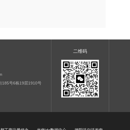
二维码
m
85号6栋19层1910号